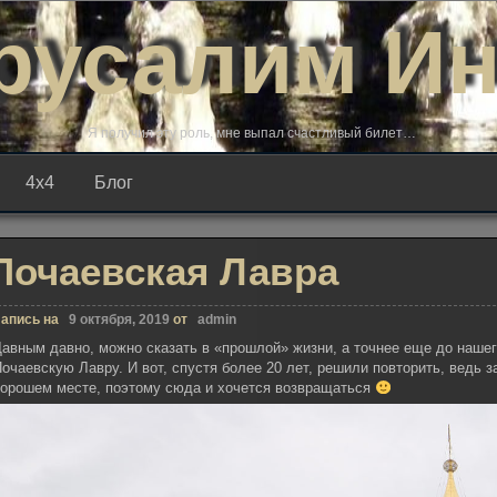
русалим И
Я получил эту роль, мне выпал счастливый билет…
4х4
Блог
Почаевская Лавра
апись на
9 октября, 2019
от
admin
авным давно, можно сказать в «прошлой» жизни, а точнее еще до нашег
очаевскую Лавру. И вот, спустя более 20 лет, решили повторить, ведь з
хорошем месте, поэтому сюда и хочется возвращаться