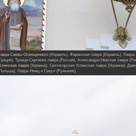
Лавра Саввы Освященного
(Израиль), Фаранская лавра (Израиль), Лавра
Греция), Троице-Сергиева лавра (Россия), Александро-Невская лавра (Ро
спенская лавра
(Украина), Святогорская Успенская лавра (Украина), Дав
Польша), Лавра Нямц и Секул (Румыния).