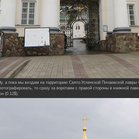
у, а пока мы входим на территорию Свято-Успенской Почаевской лавры ч
отографировать, то сразу за воротами с правой стороны в книжной лавк
рн (0.12$).