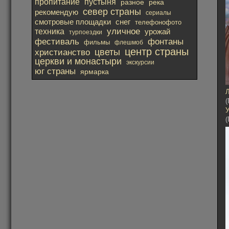
пропитание
пустыня
река
разное
север страны
рекомендую
сериалы
смотровые площадки
снег
телефонофото
уличное
техника
урожай
турпоездки
фестиваль
фонтаны
фильмы
флешмоб
центр страны
христианство
цветы
церкви и монастыри
экскурсии
юг страны
ярмарка
(
У
(