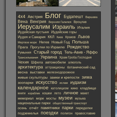
Блог
з
4х4
Австрия
Будапешт
Варшава
Вена
Венгрия
Вроцлав
Верхняя Галилея
Иерусалим
Израиль
Италия
Иудейская пустыня
Иудейские горы
Львов
ККЛ
Иудея и Самария
Краков
Киев
Польша
Негев
Новый Год
Мертвое море
Рождество
Прага
Прогулки по Израилю
Старый город
Тель-Авив - Яффо
Румыния
Украина
Храм Гроба Господня
Трансильвания
Чехия
автомобили
Шфела
алкоголь
архитектура
ботанический сад
аттракционы
весна
выставки
железнодорожное
зима
замки и крепости
живые скульптуры
искусство
иудаизм
зоопарки
ислам
календарное
кино
католицизм
кладбище
личное
кошки
лето
книги
кораблик
макет
музеи
мемориал
море
мосты
музыка
национальные парки
общественный транспорт
парки
отчёт
памятники
осень
переделки
поездки
подземелья
православие
полигон