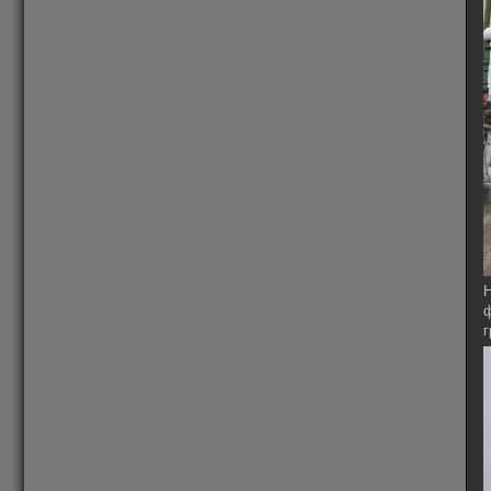
Н
ф
г