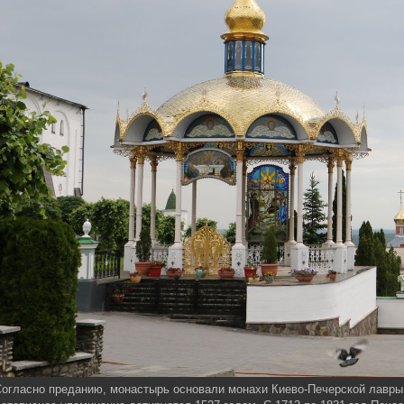
огласно преданию, монастырь основали монахи Киево-Печерской лавры, 