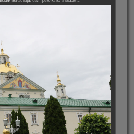
аевский монастырь был греко-католическим…