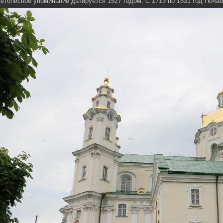
етописное упоминание датируется 1527 годом. C 1713 по 1831 год Поч