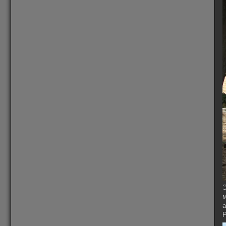
Э
м
а