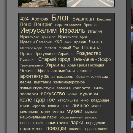
Блог
4х4
Австрия
Будапешт
Варшава
Вена
Венгрия
Вроцлав
Верхняя Галилея
Н
Иерусалим
Израиль
Италия
Иудейская пустыня
Иудейские горы
Львов
ККЛ
Иудея и Самария
Краков
Киев
Польша
Негев
Новый Год
Мертвое море
Рождество
Прага
Прогулки по Израилю
Старый город
Тель-Авив - Яффо
Румыния
Украина
Храм Гроба Господня
Трансильвания
Чехия
автомобили
Шфела
алкоголь
архитектура
ботанический сад
аттракционы
весна
выставки
железнодорожное
зима
замки и крепости
живые скульптуры
искусство
иудаизм
зоопарки
ислам
календарное
кино
католицизм
кладбище
личное
кошки
лето
книги
кораблик
макет
музеи
мемориал
море
мосты
музыка
национальные парки
общественный транспорт
парки
отчёт
памятники
осень
переделки
поездки
подземелья
православие
полигон