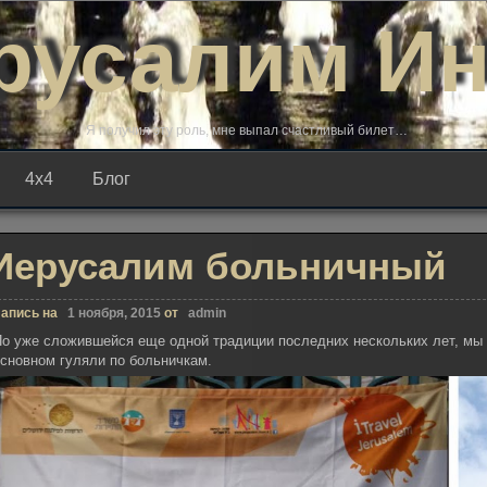
русалим И
Я получил эту роль, мне выпал счастливый билет…
4х4
Блог
Иерусалим больничный
апись на
1 ноября, 2015
от
admin
По уже сложившейся еще одной традиции последних нескольких лет, м
сновном гуляли по больничкам.