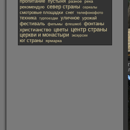
пропитание
пустыня
река
разное
север страны
рекомендую
сериалы
смотровые площадки
снег
телефонофото
уличное
техника
урожай
турпоездки
фестиваль
фонтаны
фильмы
флешмоб
центр страны
христианство
цветы
церкви и монастыри
экскурсии
юг страны
ярмарка
П
Л