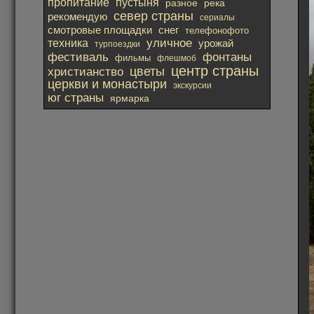
пропитание
пустыня
река
разное
север страны
рекомендую
сериалы
смотровые площадки
снег
телефонофото
уличное
техника
урожай
турпоездки
фестиваль
фонтаны
фильмы
флешмоб
центр страны
христианство
цветы
церкви и монастыри
экскурсии
юг страны
ярмарка