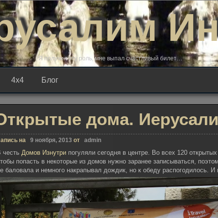
русалим И
Я получил эту роль, мне выпал счастливый билет…
4х4
Блог
Открытые дома. Иерусали
апись на
9 ноября, 2013
от
admin
В честь
Домов Изнутри
погуляли сегодня в центре. Во всех 120 открытых
тобы попасть в некоторые из домов нужно заранее записываться, поэтом
е баловала и немного накрапывал дождик, но к обеду распогодилось. И