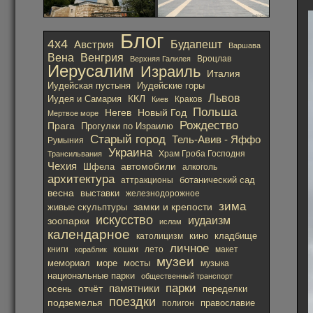
Блог
4х4
Австрия
Будапешт
Варшава
Вена
Венгрия
Вроцлав
Верхняя Галилея
Иерусалим
Израиль
Италия
Иудейская пустыня
Иудейские горы
Львов
ККЛ
Иудея и Самария
Краков
Киев
Польша
Негев
Новый Год
Мертвое море
Рождество
Прага
Прогулки по Израилю
Старый город
Тель-Авив - Яффо
Румыния
Украина
Храм Гроба Господня
Трансильвания
Чехия
автомобили
Шфела
алкоголь
архитектура
ботанический сад
аттракционы
весна
выставки
железнодорожное
зима
замки и крепости
живые скульптуры
искусство
иудаизм
зоопарки
ислам
календарное
кино
католицизм
кладбище
личное
кошки
лето
книги
кораблик
макет
музеи
мемориал
море
мосты
музыка
национальные парки
общественный транспорт
парки
отчёт
памятники
осень
переделки
поездки
подземелья
православие
полигон