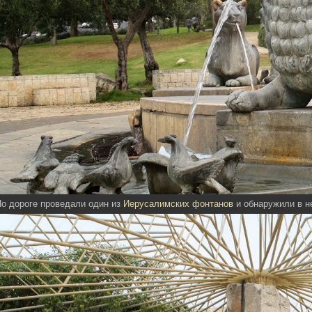
о дороге проведали один из
Иерусалимских фонтанов
и обнаружили в н