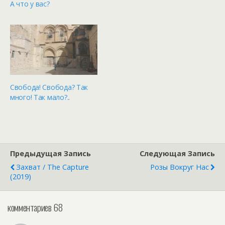
А что у вас?
масках. За каких-то 15-20
дней с 200 заболевших в
стране добрались почти
до 7000, несмотря на
карантин, а если бы без,
то цифры были бы
больше. Но пока еще
можно выходить на
Свобода! Свобода? Так
улицу дышать…
много! Так мало?..
Предыдущая Запись
Следующая Запись
Захват / The Capture
Розы Вокруг Нас
(2019)
комментариев 68