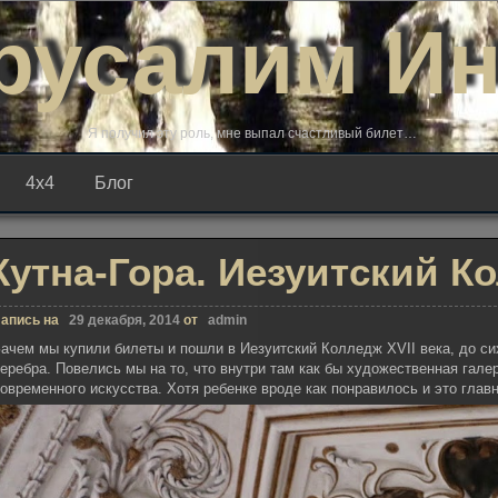
русалим И
Я получил эту роль, мне выпал счастливый билет…
4х4
Блог
Кутна-Гора. Иезуитский К
апись на
29 декабря, 2014
от
admin
ачем мы купили билеты и пошли в Иезуитский Колледж XVII века, до си
еребра. Повелись мы на то, что внутри там как бы художественная галер
овременного искусства. Хотя ребенке вроде как понравилось и это глав