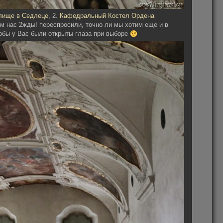
лище в Седлеце
, 2.
Кафедральный Костел Ордена
м нас 2жды! переспросили, точно ли мы хотим еще и в
тобы у Вас были открыты глаза при выборе