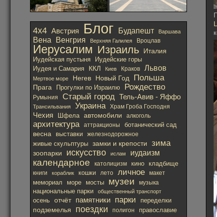
П
Блог
4х4
Австрия
Будапешт
Варшава
к
Вена
Венгрия
Вроцлав
Верхняя Галилея
Иерусалим
Израиль
Италия
Иудейская пустыня
Иудейские горы
Львов
ККЛ
Иудея и Самария
Краков
Киев
Польша
Негев
Новый Год
Мертвое море
Рождество
Прага
Прогулки по Израилю
Старый город
Тель-Авив - Яффо
Румыния
Украина
Храм Гроба Господня
Трансильвания
Чехия
автомобили
Шфела
алкоголь
архитектура
ботанический сад
аттракционы
весна
выставки
железнодорожное
зима
замки и крепости
живые скульптуры
искусство
иудаизм
зоопарки
ислам
календарное
кино
католицизм
кладбище
личное
кошки
лето
книги
кораблик
макет
музеи
мемориал
море
мосты
музыка
национальные парки
общественный транспорт
парки
отчёт
памятники
осень
переделки
поездки
подземелья
православие
полигон