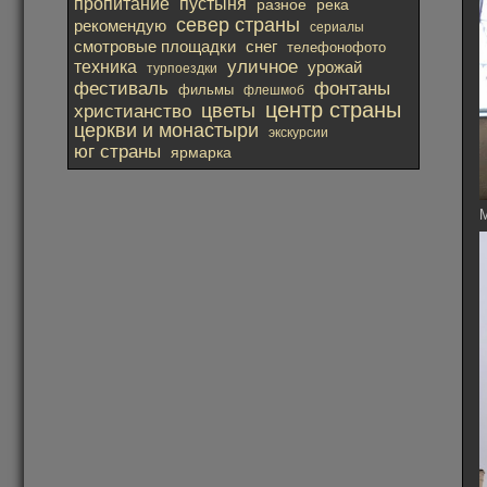
пропитание
пустыня
река
разное
север страны
рекомендую
сериалы
смотровые площадки
снег
телефонофото
уличное
техника
урожай
турпоездки
фестиваль
фонтаны
фильмы
флешмоб
центр страны
христианство
цветы
церкви и монастыри
экскурсии
юг страны
ярмарка
М