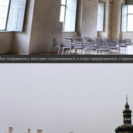
не понравились местами сохранившиеся и отреставрированные старинны