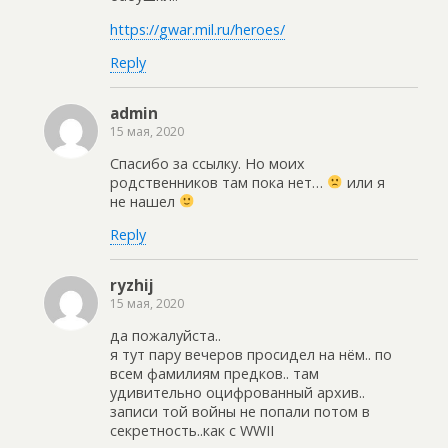
https://gwar.mil.ru/heroes/
Reply
admin
15 мая, 2020
Спасибо за ссылку. Но моих
родственников там пока нет…
или я
не нашел
Reply
ryzhij
15 мая, 2020
да пожалуйста..
я тут пару вечеров просидел на нём.. по
всем фамилиям предков.. там
удивительно оцифрованный архив..
записи той войны не попали потом в
секретность..как с WWII