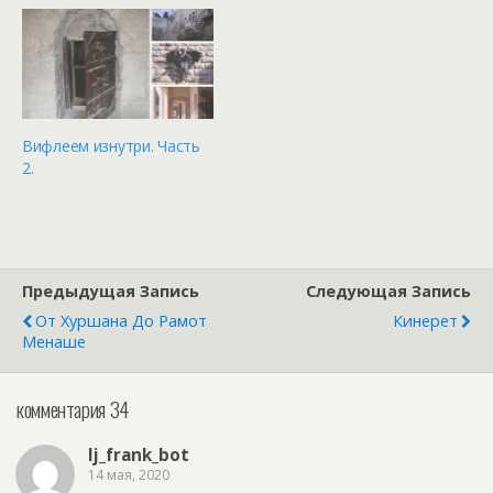
Для спонтанных мой
график празднования:
07.01 - СПА Барак -
бассейн, сауны, джакузи,
массаж... и плавно
переходя в…
Вифлеем изнутри. Часть
2.
Предыдущая Запись
Следующая Запись
От Хуршана До Рамот
Кинерет
Менаше
комментария 34
lj_frank_bot
14 мая, 2020