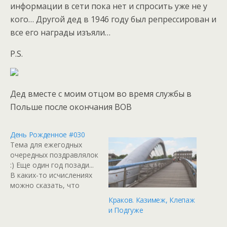
информации в сети пока нет и спросить уже не у
кого… Другой дед в 1946 году был репрессирован и
все его награды изъяли…
P.S.
Дед вместе с моим отцом во время службы в
Польше после окончания ВОВ
День Рожденное #030
Тема для ежегодных
очередных поздравлялок
:) Еще один год позади...
В каких-то исчислениях
можно сказать, что
круглая дата: 030h или
Краков. Казимеж, Клепаж
&o60 или даже ob110000
и Подгуже
;) Но это абсолютно не
важно. Будем здоровы!