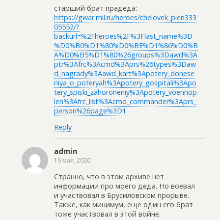
старший брат прадеда:
https://gwar.mil.ru/heroes/chelovek_plen333
05552/?
backurl=%2Fheroes%2F%3Flast_name%3D
%D0%B0%D1%80%D0%BE%D1%86%D0%B
A%D0%B5%D1%80%26groups%3Dawd%3A
ptr%3Afrc%3Acmd%3Aprs%26types%3Daw
d_nagrady%3Aawd_kart%3Apotery_donese
niya_o_poteryah%3Apotery_gospitali%3Apo
tery_spiski_zahoroneniy%3Apotery_voennop
len%3Afrc_list%3Acmd_commander%3Aprs_
person%26page%3D1
Reply
admin
16 мая, 2020
Странно, что в этом архиве нет
информации про моего деда. Но воевал
и участвовал в Брусиловском прорыве.
Также, как минимум, еще один его брат
тоже участвовал в этой войне.