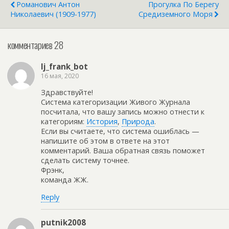
Романович Антон
Прогулка По Берегу
издавна. Рядом
Николаевич (1909-1977)
Средиземного Моря
расположен
национальный парк с
раскопками древних
комментариев 28
бань. Внутренний
бассейн с теплой
минеральной водой,
lj_frank_bot
справа есть струи воды…
16 мая, 2020
Здравствуйте!
Система категоризации Живого Журнала
посчитала, что вашу запись можно отнести к
категориям:
История
,
Природа
.
Если вы считаете, что система ошиблась —
напишите об этом в ответе на этот
комментарий. Ваша обратная связь поможет
сделать систему точнее.
Фрэнк,
команда ЖЖ.
Reply
putnik2008