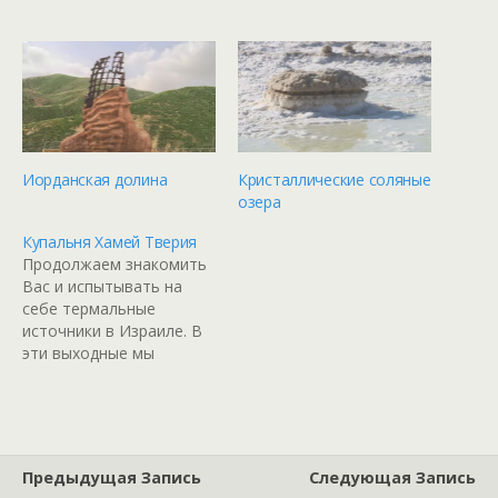
Иорданская долина
Кристаллические соляные
озера
Купальня Хамей Тверия
Продолжаем знакомить
Вас и испытывать на
себе термальные
источники в Израиле. В
эти выходные мы
отправились в купальню
Хамей Тверия, которая
расположена на берегу
Кинерета. Горячими
источниками в этом
Предыдущая Запись
Следующая Запись
месте пользуются