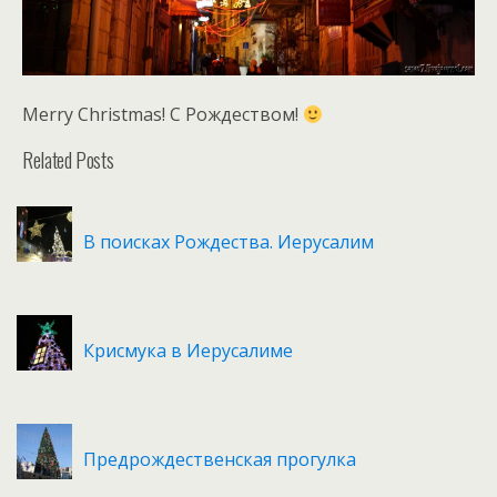
Merry Christmas! С Рождеством!
Related Posts
В поисках Рождества. Иерусалим
Крисмука в Иерусалиме
Предрождественская прогулка