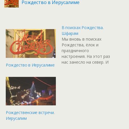
Рождество в Иерусалиме
В поисках Рождества.
Шфарам
Мы вновь в поисках
Рождества, ёлок и
праздничного
настроения. На этот раз
нас занесло на север. И
Рождество в Иерусалиме
хотя изначально мы
планировали поехать в
Хайфу, но испугавшись
пробок свернули в
городок Шфарам. И
чудесно провели вечер,
наслаждаясь
предпраздничной
Рождественские встречи.
атмосферой,
Иерусалим
наряженными елками,
красиво украшенными