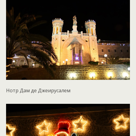
Нотр Дам де Джеирусалем