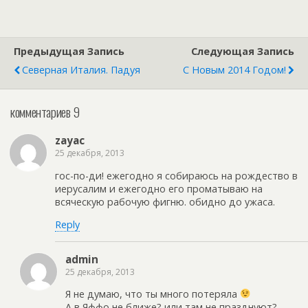
домами. К тому же еще и
вкусно кормят…
Предыдущая Запись
Следующая Запись
Северная Италия. Падуя
С Новым 2014 Годом!
комментариев 9
zayac
25 декабря, 2013
гос-по-ди! ежегодно я собираюсь на рождество в
иерусалим и ежегодно его проматываю на
всяческую рабочую фигню. обидно до ужаса.
Reply
admin
25 декабря, 2013
Я не думаю, что ты много потеряла
А в Яффо не ближе? или там не празднуют?