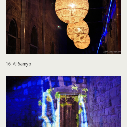
16. А! бажур