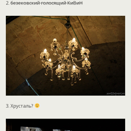
2.
безековский голосящий КиВиН
3. Хрусталь?