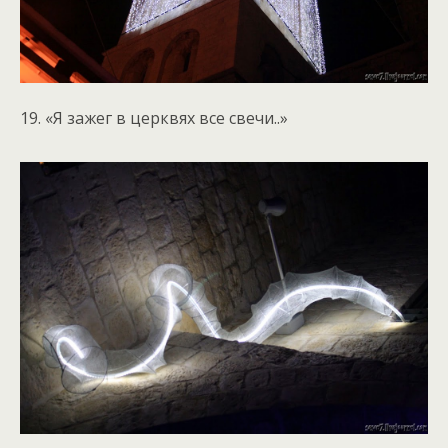
19. «Я зажег в церквях все свечи..»