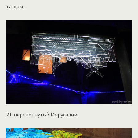
та-дам…
21. перевернутый Иерусалим