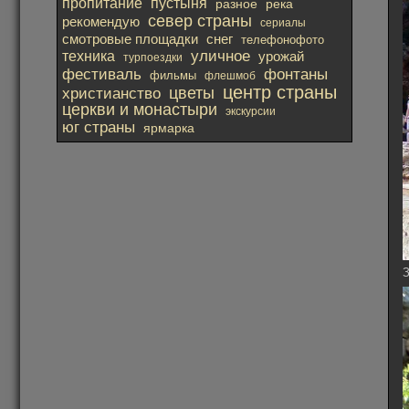
пропитание
пустыня
река
разное
север страны
рекомендую
сериалы
смотровые площадки
снег
телефонофото
уличное
техника
урожай
турпоездки
фестиваль
фонтаны
фильмы
флешмоб
центр страны
христианство
цветы
церкви и монастыри
экскурсии
юг страны
ярмарка
З