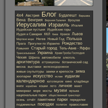
Блог
4х4
Австрия
Будапешт
Варшава
Вена
Венгрия
Вроцлав
Верхняя Галилея
Иерусалим
Израиль
Д
Италия
Иудейская пустыня
Иудейские горы
Львов
ККЛ
Иудея и Самария
Краков
Киев
Польша
Негев
Новый Год
Мертвое море
Рождество
Прага
Прогулки по Израилю
Старый город
Тель-Авив - Яффо
Румыния
Украина
Храм Гроба Господня
Трансильвания
Чехия
автомобили
Шфела
алкоголь
архитектура
ботанический сад
аттракционы
весна
выставки
железнодорожное
зима
замки и крепости
живые скульптуры
искусство
иудаизм
зоопарки
ислам
календарное
кино
католицизм
кладбище
личное
кошки
лето
книги
кораблик
макет
музеи
мемориал
море
мосты
музыка
национальные парки
общественный транспорт
парки
отчёт
памятники
осень
переделки
поездки
подземелья
православие
полигон