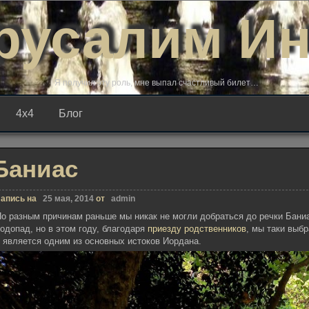
русалим И
Я получил эту роль, мне выпал счастливый билет…
4х4
Блог
Баниас
апись на
25 мая, 2014
от
admin
о разным причинам раньше мы никак не могли добраться до речки Бани
одопад, но в этом году, благодаря
приезду родственников
, мы таки выб
 является одним из основных истоков Иордана.