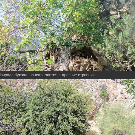
рирода буквально взгрызается в древние строения