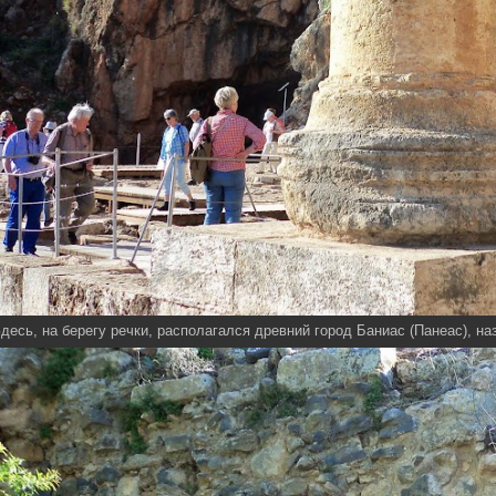
десь, на берегу речки, располагался древний город Баниас (Панеас), на