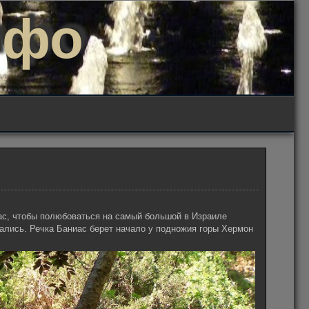
нфо
ас, чтобы полюбоваться на самый большой в Израиле
рались. Речка Баниас берет начало у подножия горы Хермон