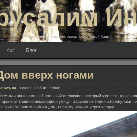
русалим И
Я получил эту роль, мне выпал счастливый билет…
4х4
Блог
Дом вверх ногами
апись на
3 июня, 2015
от
admin
осетили национальный польский аттракцион, который уже есть в несколь
тороне от главной пешеходной улицы. Заранее не знали и наткнулись п
верь сложновато войти в дом, поэтому входим через чердак…