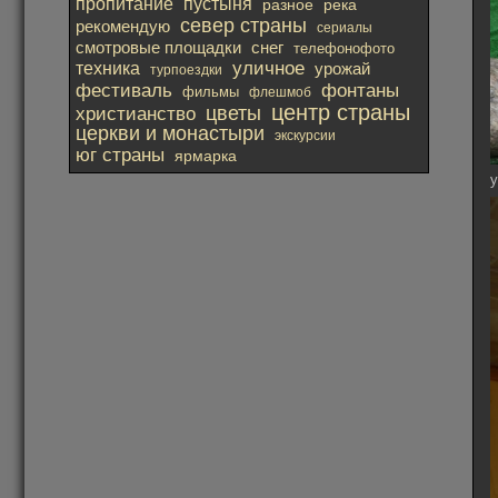
пропитание
пустыня
река
разное
север страны
рекомендую
сериалы
смотровые площадки
снег
телефонофото
уличное
техника
урожай
турпоездки
фестиваль
фонтаны
фильмы
флешмоб
центр страны
христианство
цветы
церкви и монастыри
экскурсии
юг страны
ярмарка
у