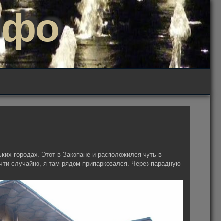
нфо
ких городах. Этот в Закопане и расположился чуть в
очти случайно, я там рядом припарковался. Через парадную