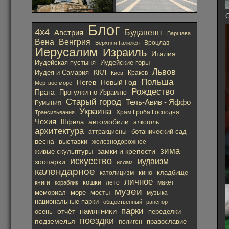
О
Блог
4х4
Австрия
Будапешт
Варшава
Вена
Венгрия
Вроцлав
Верхняя Галилея
Иерусалим
Израиль
Италия
Иудейская пустыня
Иудейские горы
Львов
ККЛ
Иудея и Самария
Краков
Киев
Польша
Негев
Новый Год
Мертвое море
Рождество
Прага
Прогулки по Израилю
Старый город
Тель-Авив - Яффо
Румыния
Украина
Храм Гроба Господня
Трансильвания
Чехия
автомобили
Шфела
алкоголь
архитектура
ботанический сад
аттракционы
весна
выставки
железнодорожное
зима
замки и крепости
живые скульптуры
искусство
иудаизм
зоопарки
ислам
календарное
кино
католицизм
кладбище
личное
кошки
лето
книги
кораблик
макет
музеи
мемориал
море
мосты
музыка
национальные парки
общественный транспорт
парки
отчёт
памятники
осень
переделки
поездки
подземелья
православие
полигон