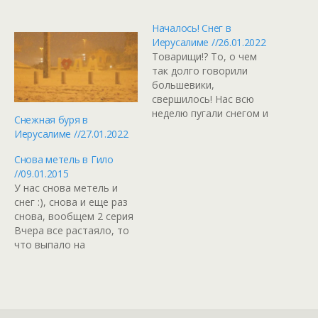
Началось! Снег в
Иерусалиме //26.01.2022
Товарищи!? То, о чем
так долго говорили
большевики,
свершилось! Нас всю
неделю пугали снегом и
Снежная буря в
еще сегодня днём было
Иерусалиме //27.01.2022
довольно таки
солнечно, а сейчас резко
Снова метель в Гило
похолодало и Иерусалим
//09.01.2015
потихоньку заваливает
У нас снова метель и
снегом. Возможно даже
снег :), снова и еще раз
к утру не весь растает. :)
снова, вообщем 2 серия
А пока несколько кадров
Вчера все растаяло, то
из "заснеженной"
что выпало на
столицы. Позже, когда
Рождество, И погода
побольше насыпет…
так и шепчет: займи, но
выпей! чем собственно и
занимаемся А ночером,
если сможем, выйдем на