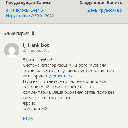
Предыдущая Запись
Следующая Запись
фотоохоту Вид из окна
Началось! Снег В
День Круассана
днем индикатор уровня
Иерусалиме //26.01.2022
снега 09.01.2015…
комментариев 30
lj_frank_bot
27 января, 2022
Здравствуйте!
Система категоризации Живого Журнала
посчитала, что вашу запись можно отнести к
категории:
Путешествия
.
Если вы считаете, что система ошиблась —
напишите об этом в ответе на этот
комментарий. Ваша обратная связь поможет
сделать систему точнее.
Фрэнк,
команда ЖЖ.
Reply