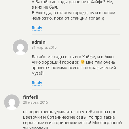
А Бахайские сады разве не в Хайфе? Не,
в них не был.
В Акко да, в старом городе, ну и в новом
немножко, пока от станции топал ))
Reply
admin
31 марта, 2015
Бахайские сады есть и в Хайфе, и в Акко.
Акко хороший городок
мне там очень
нравится помимо всего этнографический
музей.
Reply
finferli
29 марта, 2015
не перестаешь удивлять- то у тебя посты про
цветочки и ботанические сады, то про такие
серьезные и исторические места! Многогранный
ты человек!!!