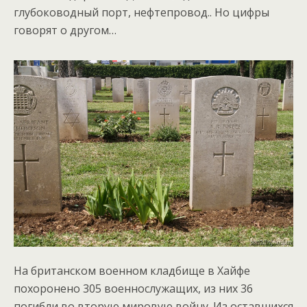
глубоководный порт, нефтепровод.. Но цифры
говорят о другом…
На британском военном кладбище в Хайфе
похоронено 305 военнослужащих, из них 36
погибли во вторую мировую войну. Из оставшихся