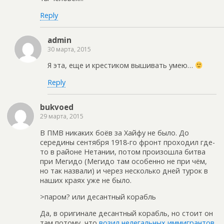
Reply
admin
30 марта, 2015
Я эта, еще и крестиком вышивать умею…
Reply
bukvoed
29 марта, 2015
В ПМВ никаких боёв за Хайфу не было. До
середины сентября 1918-го фронт проходил где-
то в районе Нетании, потом произошла битва
при Мегидо (Мегидо там особенно не при чём,
но так назвали) и через несколько дней турок в
наших краях уже не было.
>паром? или десантный корабль
Да, в оригинале десантный корабль, но стоит он
там потому, что
возил нелегальных иммигрантов
.