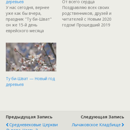
деревьев
От всего сердца
У нас сегодня, вернее
Поздравляю всех своих
уже как бы вчера,
родственников, друзей и
праздник "Ту би-Шват"
читателей с Новым 2020
он же 15-й день
годом! Прошедший 2019
еврейского месяца
был для меня очень
Шват. В этот день
тяжелым, можно
деревья просыпаются
сказать свинским, как
после зимней спячки и
финансово, так и
одним из первых
морально. Пусть весь
начинает цвести
негатив и проблемы
миндаль... Но не в этот
останутся в прошлом, а
раз. Погоду про это
в новом году у всех нас
событие, по крайней
будет больше счастья,
Ту би-Шват — Новый год
мере в Иерусалиме, как
здоровья, любви и…
деревьев
всегда забыли…
Предыдущая Запись
Следующая Запись
Средневековые Церкви
Лычаковское Кладбище