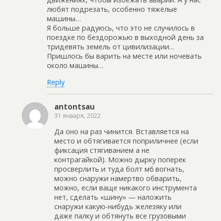
любят подрезать, особенно тяжёлые
машины…
Я больше радуюсь, что это не случилось в
поездке по бездорожью в выходной день за
тридевять земель от цивилизации…
Пришлось бы варить на месте или ночевать
около машины…
Reply
antontsau
31 января, 2022
Да оно на раз чинится. Вставляется на
место и обтягивается поприличнее (если
фиксация стягиванием а не
контрагайкой). Можно дырку поперек
просверлить и туда болт м6 вогнать,
можно снаружи намертво обварить,
можно, если ваще никакого инструмента
нет, сделать «шину» — наложить
снаружи какую-нибудь железяку или
даже палку и обтянуть все грузовыми