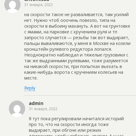
31 января, 2022
на скорости такое не разваливается, там усилий
нет. Нужно чтоб ооочень повезло, типа на
скорости в выбоину махануть. А вот на грунтовке
с ямами, на парковке с кручением руля и тп
запросто случается — резьбы так вот выдирает,
пальцы вываливаются, у меня в Москве на козели
кронштейн рулевого редуктора лопался.
Неоднократно наблюдал и тяжелые грузовики с
так же выдранными рулевыми, тоже разумеется
на никакой скорости, при попытках вьехать в
какие-нибудь ворота с кручением колесьев на
месте.
Reply
admin
31 января, 2022
Я тут пока регулировали начитался историй
про то, что на скорости иногда тоже
выдирает, при обгоне или резких
движениях, чтобы избежать аварии. А у нас