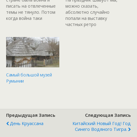
писать на отвлеченные
можно сказать,
темы не тянуло. Потом
абсолютно случайно
когда война таки
попали на выставку
закончилась и до сих
частных ретро
пор, почти нет
автомобилей.
возможности спокойно
Проводится она уже
посидеть и про что-
далеко не в первый раз
нибудь вам рассказать.
на севере Израиля в
Так что короткой
городе Кармиэль.
строкой о прошедших
Принять участие может
событиях за последний
каждый желающий,
месяц. Во-первых, я
главное наличие
Самый большой музей
решил поменять свой…
коллекционной машины
Румынии
(רכב אספנות), которая до
сих пор еще на ходу,
чтобы она своим
ходом…
Предыдущая Запись
Следующая Запись
День Круассана
Китайский Новый Год! Год
Синего Водяного Тигра.