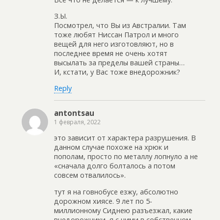
З.Ы.
Посмотрел, что Вы из Австралии. Там
тоже любят Ниссан Патрол и много
вещей для него изготовляют, но в
последнее время не очень хотят
высылать за пределы вашей страны…
И, кстати, у Вас тоже внедорожник?
Reply
antontsau
1 февраля, 2022
это зависит от характера разрушения. В
данном случае похоже на хрюк и
пополам, просто по металлу лопнуло а не
«сначала долго болталось а потом
совсем отвалилось».
тут я на говнобусе езжу, абсолютно
дорожном хиясе. 9 лет по 5-
миллионному Сиднею разъезжал, какие
внедорожники, я с ними в собственном