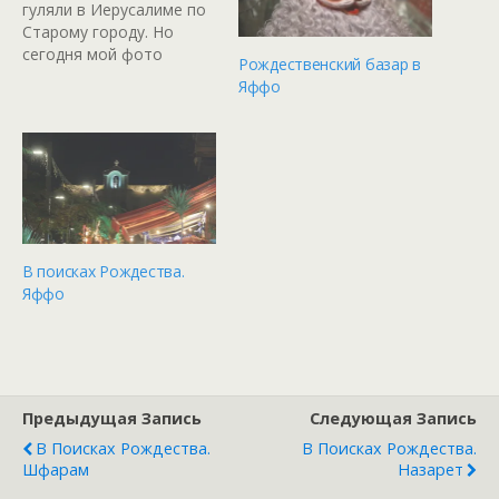
гуляли в Иерусалиме по
Старому городу. Но
сегодня мой фото
Рождественский базар в
рассказ будет посвящен
Яффо
Яффо, куда мы ездили
дней 10 назад,
купившись на
магическое заклинание
Рождественская
Ярмарка! Как-будто нам
этих ярмарок не хватило
в Вене... Но с другой
В поисках Рождества.
стороны у нас уже
Яффо
традиция каждый…
Предыдущая Запись
Следующая Запись
В Поисках Рождества.
В Поисках Рождества.
Шфарам
Назарет