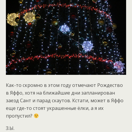
Как-то скромно в этом году отмечают Рождество
в Яффо, хотя на ближайшие дни запланирован
заезд Сант и парад скаутов. Кстати, может в Яффо
еще где-то стоят украшенные ёлки, а я их
пропустил?
З.Ы.