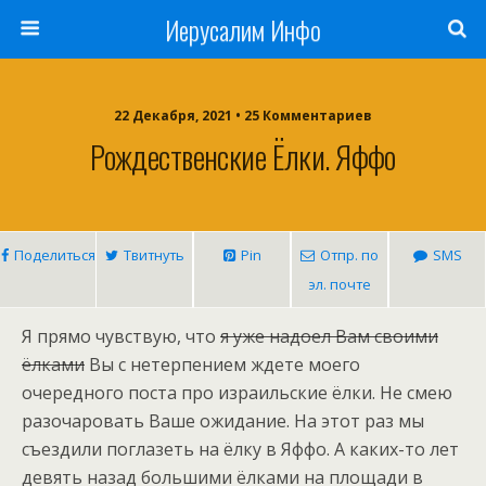
Иерусалим Инфо
22 Декабря, 2021 • 25 Комментариев
Рождественские Ёлки. Яффо
Поделиться
Твитнуть
Pin
Отпр. по
SMS
эл. почте
Я прямо чувствую, что
я уже надоел Вам своими
ёлками
Вы с нетерпением ждете моего
очередного поста про израильские ёлки. Не смею
разочаровать Ваше ожидание. На этот раз мы
съездили поглазеть на ёлку в Яффо. А каких-то лет
девять назад большими ёлками на площади в