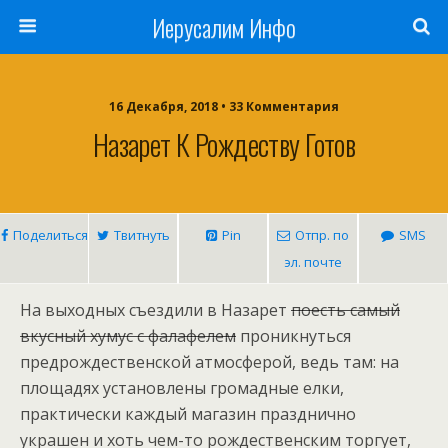
Иерусалим Инфо
16 Декабря, 2018 • 33 Комментария
Назарет К Рождеству Готов
Поделиться
Твитнуть
Pin
Отпр. по
SMS
эл. почте
На выходных съездили в Назарет
поесть самый
вкусный хумус с фалафелем
проникнуться
предрождественской атмосферой, ведь там: на
площадях установлены громадные елки,
практически каждый магазин празднично
украшен и хоть чем-то рождественским торгует,