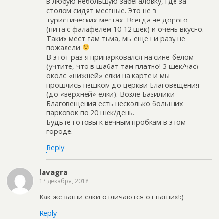
в любую небольшую забегаловку, где за
столом сидят местные. Это не в
туристических местах. Всегда не дорого
(пита с фалафелем 10-12 шек) и очень вкусно.
Таких мест там тьма, мы еще ни разу не
пожалели
В этот раз я припарковался на сине-белом
(учтите, что в шабат там платно! 3 шек/час)
около «нижней» елки на карте и мы
прошлись пешком до церкви Благовещения
(до «верхней» елки). Возле Базилики
Благовещения есть несколько больших
парковок по 20 шек/день.
Будьте готовы к вечным пробкам в этом
городе.
Reply
lavagra
17 декабря, 2018
Как же ваши ёлки отличаются от наших!:)
Reply