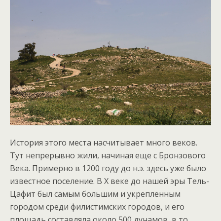
История этого места насчитывает много веков.
Тут непрерывно жили, начиная еще с Бронзового
Века. Примерно в 1200 году до н.э. здесь уже было
известное поселение. В X веке до нашей эры Тель-
Цафит был самым большим и укрепленным
городом среди филистимских городов, и его
площадь составляла около 500 дунамов, в то