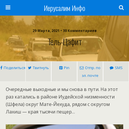
Иерусалим Инфо
29 Марта, 2021 • 30 Комментариев
Тель-Цафит
Поделиться
Твитнуть
Pin
Отпр. по
SMS
эл. почте
Очередные выходные и мы снова в пути. На этот
раз катались в районе Иудейской низменности
(Шфела) округ Мате-Йехуда, рядом с округом
Лахиш — края тысячи пещер…